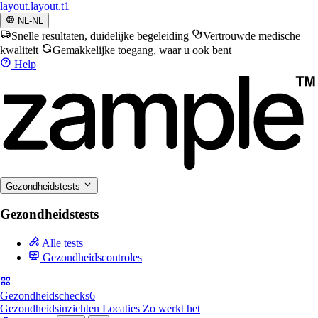
layout.layout.t1
NL-NL
Snelle resultaten, duidelijke begeleiding
Vertrouwde medische
kwaliteit
Gemakkelijke toegang, waar u ook bent
Help
Gezondheidstests
Gezondheidstests
Alle tests
Gezondheidscontroles
Gezondheidschecks
6
Gezondheidsinzichten
Locaties
Zo werkt het